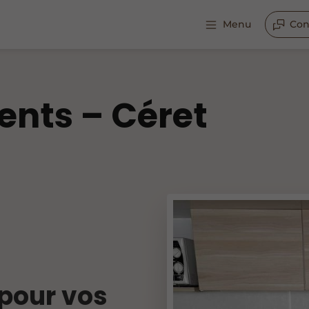
Menu
Con
nts – Céret
pour vos