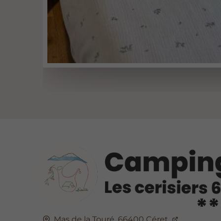
Mas de la Touré,
66400
Céret