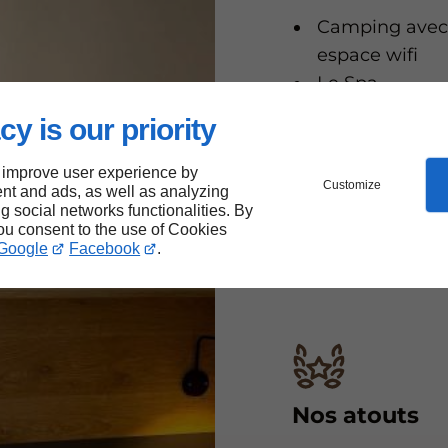
Camping ave
espace wifi
Le Spa
L’aire de jeux
cy is our priority
Les jeux
intérieurs
 improve user experience by
Customize
nt and ads, as well as analyzing
La location de
ng social networks functionalities. By
VAE
you consent to the use of Cookies
Google
Facebook
.
Nos atouts