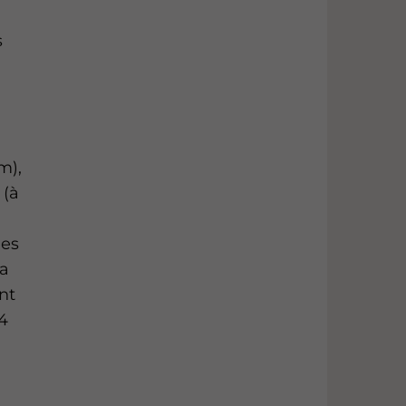
s
i
m),
 (à
ges
la
nt
24
s