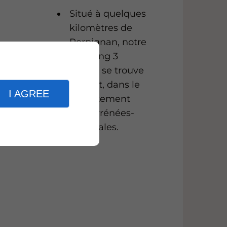
c
Situé à quelques
kilomètres de
Perpignan, notre
camping 3
étoiles se trouve
à Céret, dans le
I AGREE
département
des Pyrénées-
Orientales.