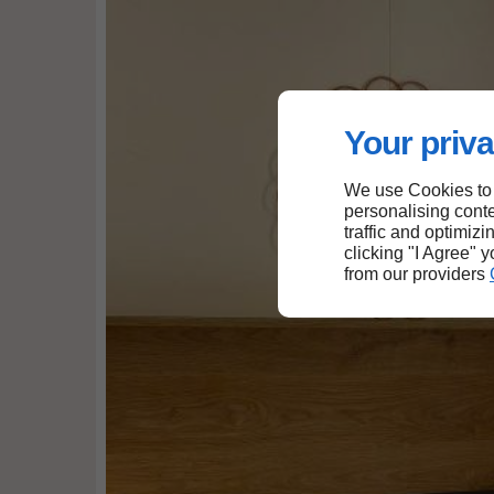
Your priva
We use Cookies to
personalising conte
traffic and optimizi
clicking "I Agree" 
from our providers